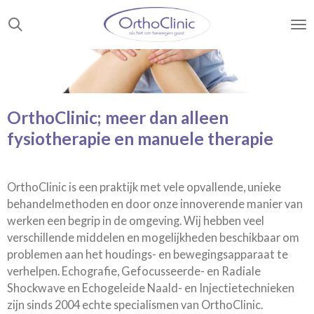
Ga
direct
naar
de
hoofdinhoud
OrthoClinic; m
eer dan alleen
fysiotherapie en manuele
therapie
OrthoClinic is een praktijk met vele opvallende, unieke
behandelmethoden en door onze innoverende manier van
werken een begrip in de omgeving. Wij hebben veel
verschillende middelen en mogelijkheden beschikbaar om
problemen aan het houdings- en bewegingsapparaat te
verhelpen. Echografie, Gefocusseerde- en Radiale
Shockwave en Echogeleide Naald- en Injectietechnieken
zijn sinds 2004 echte specialismen van OrthoClinic.