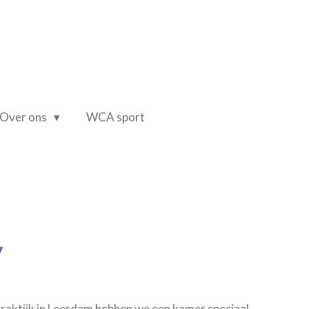
Over ons
WCA sport
y
 praktijk in Leerdam hebben we een kamer speciaal