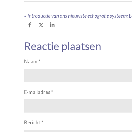
«
D
D
S
e
e
h
l
e
a
e
l
r
Reactie plaatsen
n
e
Naam *
E-mailadres *
Bericht *