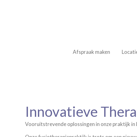
Ga
direct
naar
de
hoofdinhoud
Afspraak maken
Locati
Innovatieve Thera
Vooruitstrevende oplossingen in onze praktijk i
Onze fysiotherapiepraktijk is trots om een nieuwe