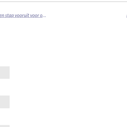
Introductie van ons nieuwste echografie systeem: Een stap vooruit voor onze patiënten