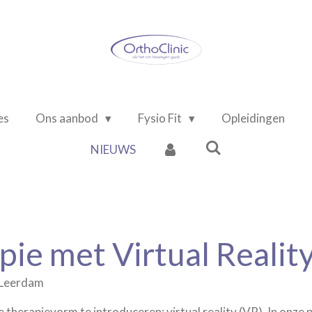
es
Ons aanbod
Fysio Fit
Opleidingen
NIEUWS
pie met Virtual Realit
n Leerdam
 therapievorm te introduceren: virtual reality (VR). In onze