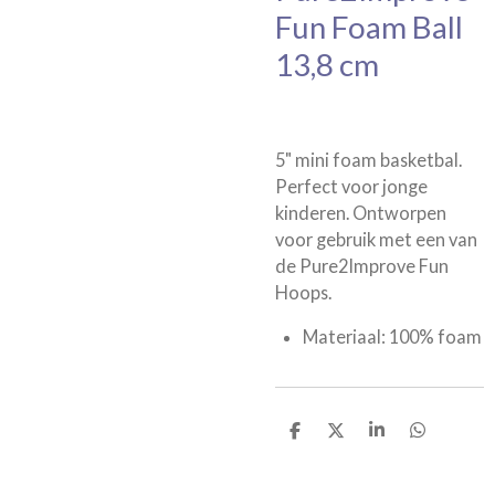
Fun Foam Ball
13,8 cm
5" mini foam basketbal.
Perfect voor jonge
kinderen. Ontworpen
voor gebruik met een van
de Pure2Improve Fun
Hoops.
Materiaal: 100% foam
D
D
S
D
e
e
h
e
l
e
a
l
e
l
r
e