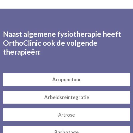
n
e
n
Naast algemene fysiotherapie heeft
OrthoClinic ook de volgende
therapieën:
Acupunctuur
Arbeidsreïntegratie
Artrose
Barbotage