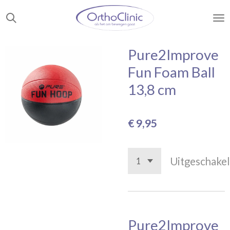
Ga
direct
naar
de
Pure2Improve
hoofdinhoud
Fun Foam Ball
13,8 cm
€ 9,95
Uitgeschake
Pure2Improve