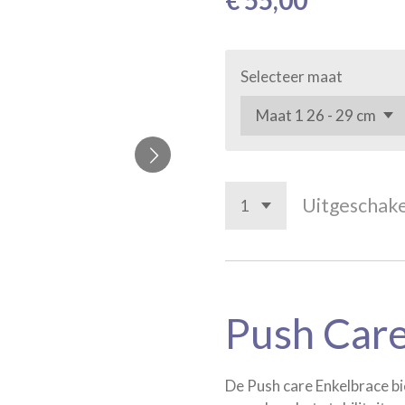
€ 55,00
Selecteer maat
Uitgeschak
Push Care
De Push care Enkelbrace b