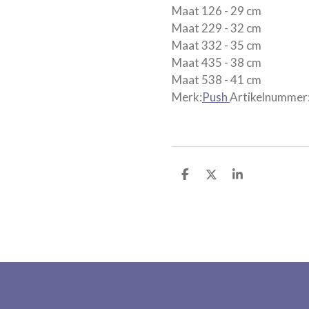
Maat 126 - 29 cm
Maat 229 - 32 cm
Maat 332 - 35 cm
Maat 435 - 38 cm
Maat 538 - 41 cm
Merk:
Push
Artikelnumme
D
D
S
e
e
h
l
e
a
e
l
r
n
e