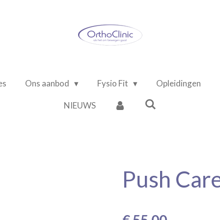
es
Ons aanbod
Fysio Fit
Opleidingen
NIEUWS
Push Care