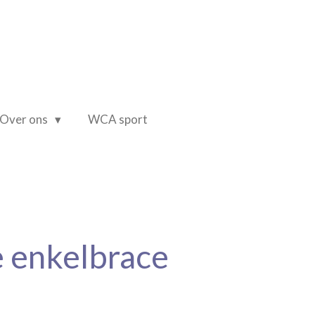
Over ons
WCA sport
 enkelbrace