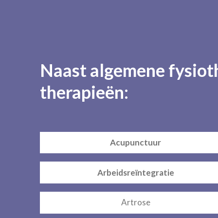
Naast algemene fysioth
therapieën:
Acupunctuur
Arbeidsreïntegratie
Artrose