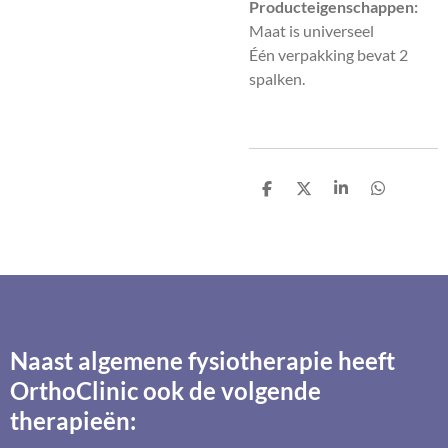
Producteigenschappen:
Maat is universeel
Één verpakking bevat 2
spalken.
D
D
S
D
e
e
h
e
l
e
a
l
e
l
r
e
n
e
n
Naast algemene fysiotherapie heeft
OrthoClinic ook de volgende
therapieën: