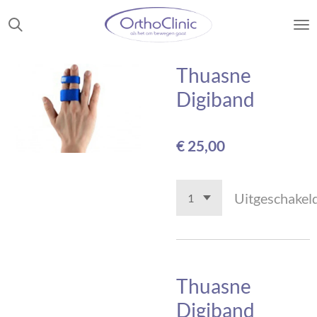
Ga
direct
naar
de
Thuasne
hoofdinhoud
Digiband
€ 25,00
Uitgeschakel
Thuasne
Digiband